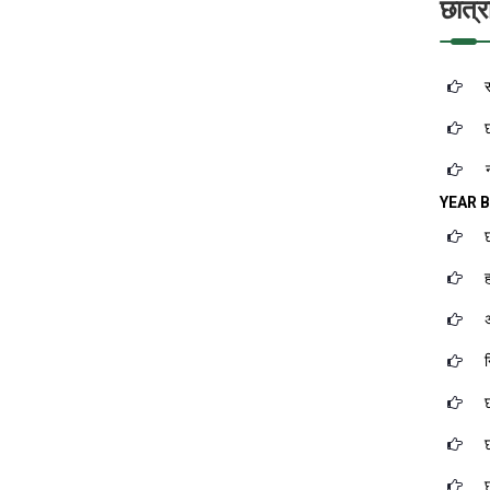
छात्र
स
छ
न
YEAR 
छ
ह
अ
न
छ
छ
छ