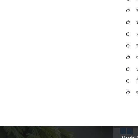
छ
छ
र
छ
व
छ
क
व