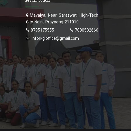
Get in Touch
Mavaiya, Near Saraswati High-Tech
City, Naini, Prayagraj-211010
8795175555
7080532666
inforkgioffice@gmail.com