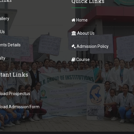
 Links
Quick Links
llery
Home
 Us
About Us
nts Details
Admission Policy
lty
Course
tant Links
oad Prospectus
oad Admission Form