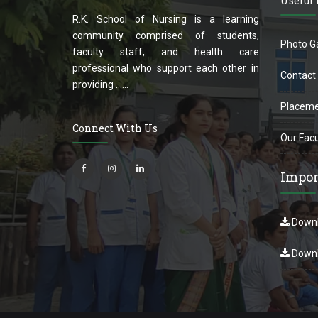
Useful
R.K. School of Nursing is a learning
community comprised of students,
Photo Ga
faculty staff, and health care
professional who support each other in
Contact
providing ......
Placeme
Connect With Us
Our Facu
Impor
Downl
Downl